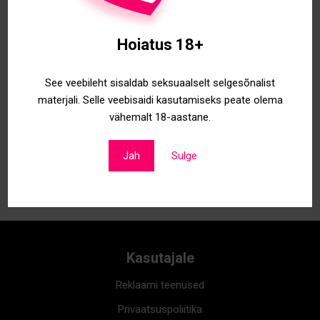
Kategooria:
Misc
Hoiatus 18+
Seotud tooted
See veebileht sisaldab seksuaalselt selgesõnalist
materjali. Selle veebisaidi kasutamiseks peate olema
vähemalt 18-aastane.
Hinda XX
Hinda L
€
4
€
3
Jah
Sulge
Kasutajale
Reklaami teenused
Privaatsuspoliitika