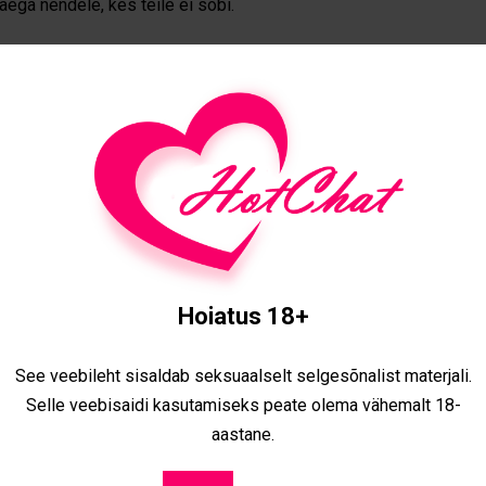
 aega nendele, kes teile ei sobi.
utab teie uksele. Külastage kohti, kus saate kohtuda uute
. Ära karda kõigepealt tutvuda, võta initsiatiiv.
stuse leidmiseks. Tutvumislehtedel leiad palju meeste profiile
Hoiatus 18+
a pereliikmetele. Nad võivad teada kedagi, kes sobiks sulle
See veebileht sisaldab seksuaalselt selgesõnalist materjali.
Selle veebisaidi kasutamiseks peate olema vähemalt 18-
aastane.
Ole loomulik ja siiras ja siis leiad kindlasti kellegi, kes sind