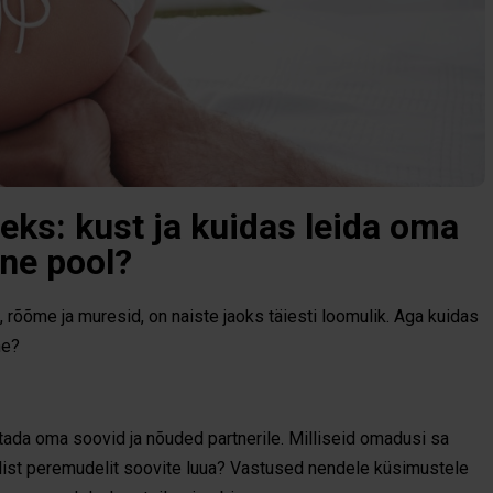
eks: kust ja kuidas leida oma
ine pool?
 rõõme ja muresid, on naiste jaoks täiesti loomulik. Aga kuidas
ne?
tada oma soovid ja nõuded partnerile. Milliseid omadusi sa
llist peremudelit soovite luua? Vastused nendele küsimustele