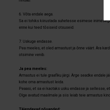
hindab.
6. Võta endale aega.
Sa ei tohiks kiirustada suhetesse esimese inimesega
enne kui teed tõsiseid otsuseid.
7. Uskuge endasse.
Pea meeles, et oled armastust ja õnne väärt. Ära kar
otsimine venib.
Ja pea meeles:
Armastus ei tule graafiku järgi. Ärge seadke endale jäi
kohe oma armastust leida.
Peaasi, et sa ei kaotaks usku endasse ja sellesse, e
Olge avatud maailmale ja siis leiab teie armastus kind
Täiendavad nõuanded: