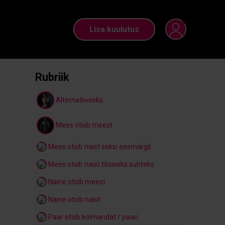
Lisa kuulutus
Rubriik
Alternatiivseks
Mees otsib meest
Mees otsib naist seksi eesmärgil
Mees otsib naist tõsiseks suhteks
Naine otsib meest
Naine otsib naist
Paar otsib kolmandat / paari