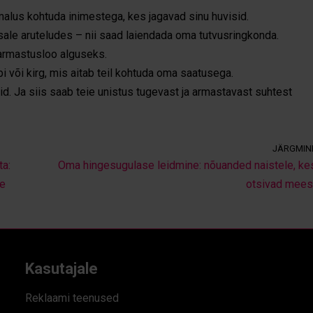
malus kohtuda inimestega, kes jagavad sinu huvisid.
sale aruteludes – nii saad laiendada oma tutvusringkonda.
 armastusloo alguseks.
i või kirg, mis aitab teil kohtuda oma saatusega.
id. Ja siis saab teie unistus tugevast ja armastavast suhtest
JÄRGMIN
ta:
Oma hingesugulase leidmine: nõuanded naistele, ke
le
otsivad mees
Kasutajale
Reklaami teenused