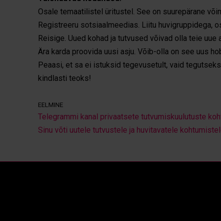
Osale temaatilistel üritustel. See on suurepärane või
Registreeru sotsiaalmeedias. Liitu huvigruppidega, o
Reisige. Uued kohad ja tutvused võivad olla teie uue
Ära karda proovida uusi asju. Võib-olla on see uus hob
Peaasi, et sa ei istuksid tegevusetult, vaid tegutseks
kindlasti teoks!
EELMINE
Telegrammi kanal privaatsete tutvumiskuulutuste koh
Sinu võti uutele tutvustele ja huvitavatele kohtumiste