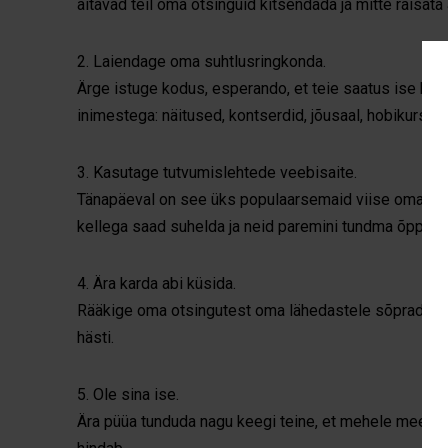
aitavad teil oma otsinguid kitsendada ja mitte raisata
2. Laiendage oma suhtlusringkonda.
Ärge istuge kodus, esperando, et teie saatus ise kop
inimestega: näitused, kontserdid, jõusaal, hobikursused
3. Kasutage tutvumislehtede veebisaite.
Tänapäeval on see üks populaarsemaid viise oma arma
kellega saad suhelda ja neid paremini tundma õppida.
4. Ära karda abi küsida.
Rääkige oma otsingutest oma lähedastele sõpradele j
hästi.
5. Ole sina ise.
Ära püüa tunduda nagu keegi teine, et mehele meeldida. 