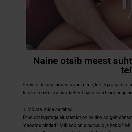
Naine otsib meest suht
te
Soov leida oma armastus, inimene, kellega jagada elu,
leida see üks ja ainus, kellest saab sinu hingesugula
1. Mõista, mida sa tahad.
Enne otsingutega alustamist on oluline selgelt sõnas
meestes hindad? Millised on sinu huvid ja hobid? Mi