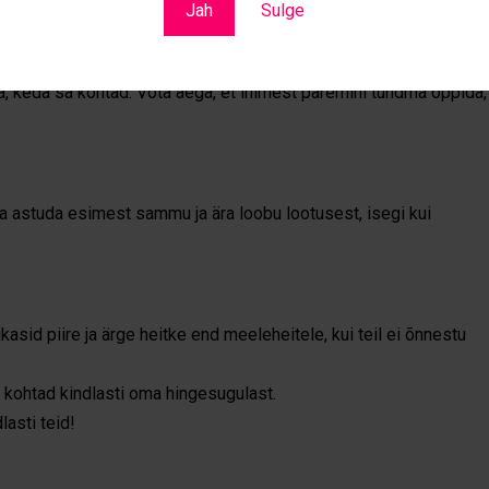
Jah
Sulge
, keda sa kohtad. Võta aega, et inimest paremini tundma õppida,
da astuda esimest sammu ja ära loobu lootusest, isegi kui
kasid piire ja ärge heitke end meeleheitele, kui teil ei õnnestu
t kohtad kindlasti oma hingesugulast.
lasti teid!