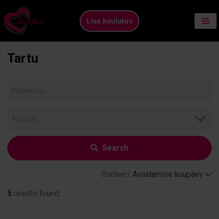
Lisa kuulutus
Skip
to
content
Tartu
Search
Sorteeri:
Avaldamise kuupäev
5
results found.