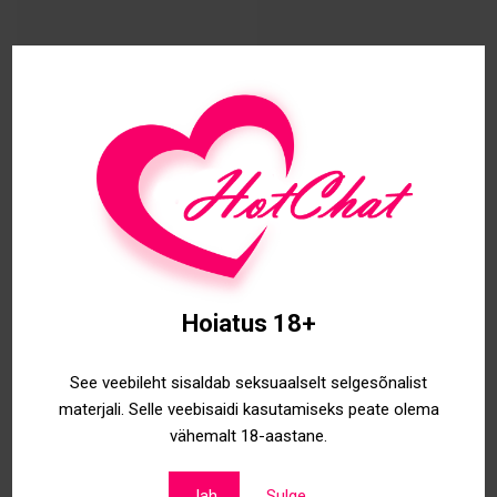
Eva Real New in
Liana
TARTU
29/05/2024
03/04/2024
Tartu
Tartu
Hoiatus 18+
See veebileht sisaldab seksuaalselt selgesõnalist
materjali. Selle veebisaidi kasutamiseks peate olema
vähemalt 18-aastane.
Jah
Sulge