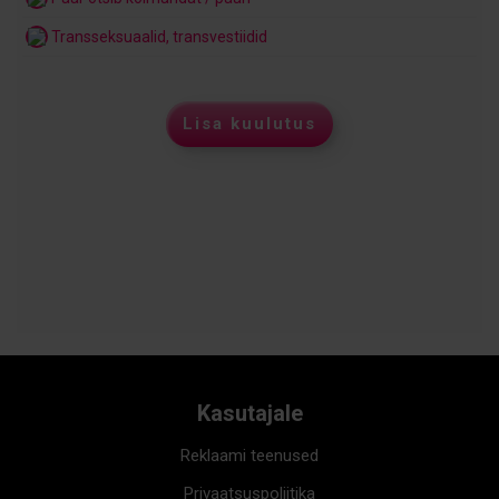
Transseksuaalid, transvestiidid
Lisa kuulutus
Kasutajale
Reklaami teenused
Privaatsuspoliitika