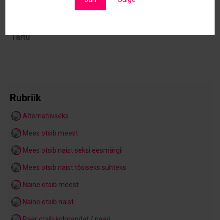
Кристина
01/04/2024
Tartu
Rubriik
Alternatiivseks
Mees otsib meest
Mees otsib naist seksi eesmärgil
Mees otsib naist tõsiseks suhteks
Naine otsib meest
Naine otsib naist
Paar otsib kolmandat / paari